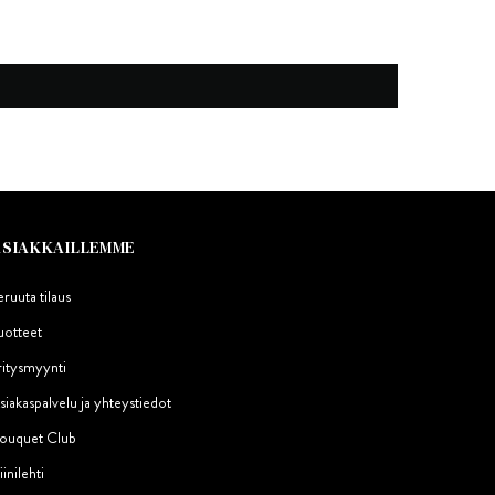
ASIAKKAILLEMME
eruuta tilaus
uotteet
ritysmyynti
siakaspalvelu ja yhteystiedot
ouquet Club
iinilehti