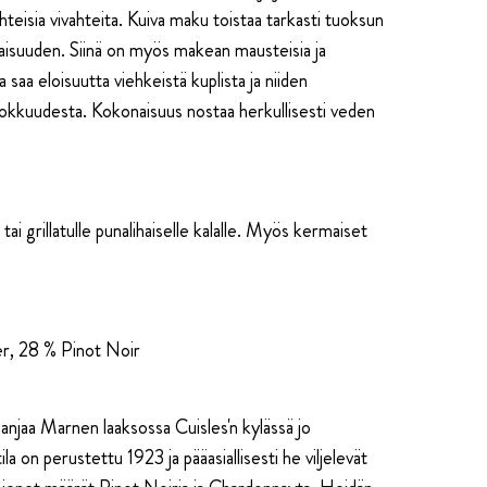
äsenetu:
hteisia vivahteita. Kuiva maku toistaa tarkasti tuoksun
aisuuden. Siinä on myös makean mausteisia ja
hampagne
 saa eloisuutta viehkeistä kuplista ja niiden
amille
okkuudesta. Kokonaisuus nostaa herkullisesti veden
oussé
’Esquisse
tai grillatulle punalihaiselle kalalle. Myös kermaiset
r, 28 % Pinot Noir
njaa Marnen laaksossa Cuisles'n kylässä jo
la on perustettu 1923 ja pääasiallisesti he viljelevät