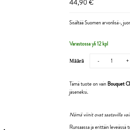
44,90 €
Sisältää Suomen arvonlisä-, juo
Varastossa yli 12 kpl
Vähennä
L
-
+
Määrä
määrä
m
Tämä tuote on vain
Bouquet Cl
Bouquet
B
jäseneksi.
Club
C
Nämä viinit ovat saatavilla vain
-
-
Runsaassa ja erittäin leveässä