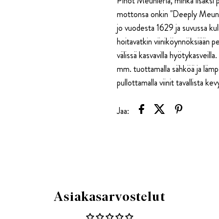
Pinot Meunieria, minkä lisäksi
mottonsa onkin "Deeply Meunie
jo vuodesta 1629 ja suvussa ku
hoitavatkin viiniköynnöksiään pel
välissä kasvavilla hyötykasveill
mm. tuottamalla sähköä ja lämpö
pullottamalla viinit tavallista ke
Jaa:
Asiakasarvostelut