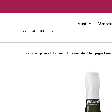
Viinit
Maistelu
Etusivu
/
Samppanja
/
Bouquet Club -jäsenetu: Champagne Famill