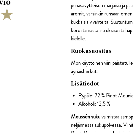
jäsenetu:
j
vio
punasävytteisen marjaisia ja paa
aromit, varsinkin runsaan omen
Champagne
C
kukkaisia vivahteita. Suutuntuma
Famille
F
korostamasta sitruksisesta hap
kielelle.
Moussé
M
Ruokasuositus
L’Esquisse
L
Monikäyttöinen viini paistetulle 
äyriäisherkut.
Lisätiedot
Rypäle: 72 % Pinot Meunie
Alkoholi: 12,5 %
Moussén suku
valmistaa samppa
neljännessä sukupolvessa. Viiniti