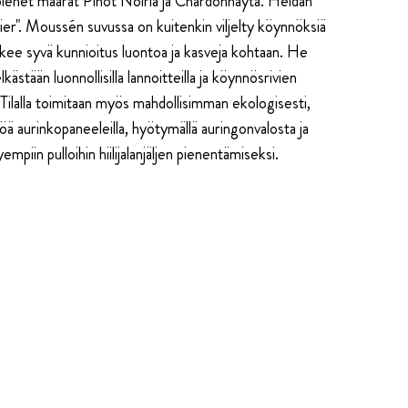
 pienet määrät Pinot Noiria ja Chardonnayta. Heidän
r". Moussén suvussa on kuitenkin viljelty köynnöksiä
lkee syvä kunnioitus luontoa ja kasveja kohtaan. He
kästään luonnollisilla lannoitteilla ja köynnösrivien
a. Tilalla toimitaan myös mahdollisimman ekologisesti,
ä aurinkopaneeleilla, hyötymällä auringonvalosta ja
vyempiin pulloihin hiilijalanjäljen pienentämiseksi.