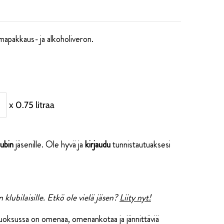
mapakkaus- ja alkoholiveron.
isää
x 0.75 litraa
äärä
ubin
jäsenille. Ole hyvä ja
kirjaudu
tunnistautuaksesi
ouquet
lub
 klubilaisille. Etkö ole vielä jäsen?
Liity nyt!
 tuoksussa on omenaa, omenankotaa ja jännittäviä