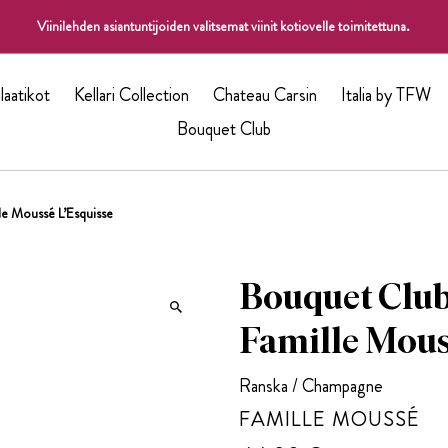
Viinilehden asiantuntijoiden valitsemat viinit kotiovelle toimitettuna.
laatikot
Kellari Collection
Chateau Carsin
Italia by TFW
Bouquet Club
e Moussé L’Esquisse
Bouquet Club
Famille Mous
Ranska / Champagne
FAMILLE MOUSSÉ