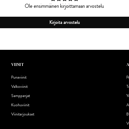
Ole ensimmäinen kirjoittamaan arvostelu
Kirjoita arvostelu
VIINIT
Punaviinit
P
Valkoviinit
T
Samppanjat
Y
Kuohuviinit
A
Viinitarjoukset
B
V