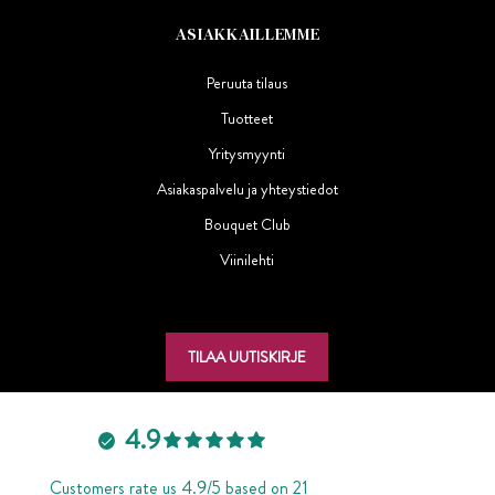
ASIAKKAILLEMME
Peruuta tilaus
Tuotteet
Yritysmyynti
Asiakaspalvelu ja yhteystiedot
Bouquet Club
Viinilehti
TILAA UUTISKIRJE
4.9
Customers rate us 4.9/5 based on 21