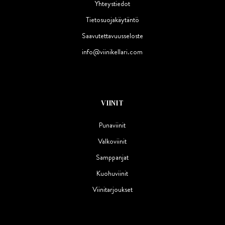
Yhteystiedot
Tietosuojakäytäntö
Saavutettavuusseloste
info@viinikellari.com
VIINIT
Punaviinit
Valkoviinit
Samppanjat
Kuohuviinit
Viinitarjoukset